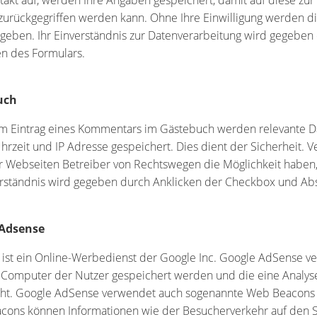
akt auf, werden Ihre Angaben gespeichert, damit auf diese zu
zurückgegriffen werden kann. Ohne Ihre Einwilligung werden di
geben. Ihr Einverständnis zur Datenverarbeitung wird gegebe
n des Formulars.
uch
m Eintrag eines Kommentars im Gästebuch werden relevante Dat
rzeit und IP Adresse gespeichert. Dies dient der Sicherheit. Ve
 Webseiten Betreiber von Rechtswegen die Möglichkeit haben, 
erständnis wird gegeben durch Anklicken der Checkbox und Ab
 Adsense
ist ein Online-Werbedienst der Google Inc. Google AdSense ver
Computer der Nutzer gespeichert werden und die eine Analys
ht. Google AdSense verwendet auch sogenannte Web Beacons (u
ons können Informationen wie der Besucherverkehr auf den S