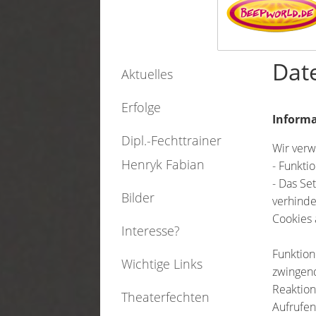
Dat
Aktuelles
Erfolge
Informa
Dipl.-Fechttrainer
Wir verw
Henryk Fabian
- Funkti
- Das S
Bilder
verhinde
Cookies 
Interesse?
Funktion
Wichtige Links
zwingend
Reaktion
Theaterfechten
Aufrufen