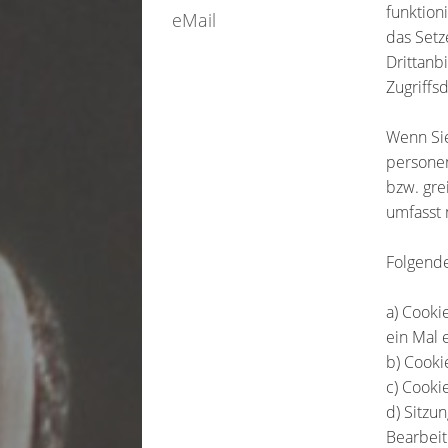
funktion
eMail
das Setz
Drittanb
Zugriffs
Wenn Sie
personen
bzw. gre
umfasst 
Folgende
a) Cooki
ein Mal 
b) Cooki
c) Cooki
d) Sitzu
Bearbei