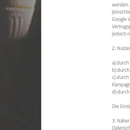
werden. 
(einschl
Google i
Vertrags
jedoch n
2. Nutze
a) durch
b) durch
c) durch
Kampagn
d) durch
Die Eins
3. Näher
Datensch