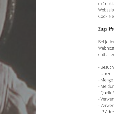
e) Cooki
Webseite
Cookie e
Zugriff
Bei jede
Webhoste
enthalte
- Besuch
- Uhrzei
- Menge 
- Meldun
- Quelle
- Verwe
- Verwen
- IP-Adr