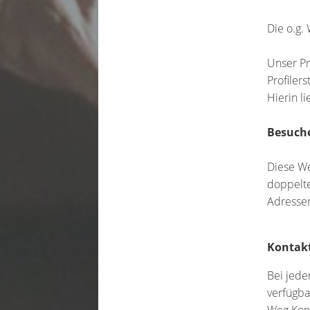
Die o.g.
Unser Pr
Profiler
Hierin l
Besuche
Diese We
doppelte
Adressen
Kontak
Bei jede
verfügba