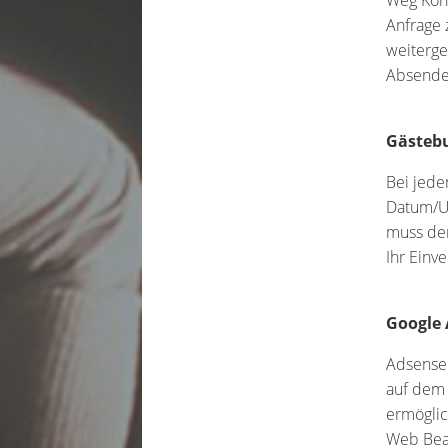
Weg Kont
Anfrage 
weiterge
Absende
Gästeb
Bei jede
Datum/Uh
muss der
Ihr Einv
Google
Adsense 
auf dem 
ermöglic
Web Beac